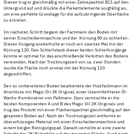
Diesen trug er gleichmäßig mit einer Zahnspachtel B11 auf den
Untergrund auf und drückte die Parkettelemente sorgfältig an,
um eine perfekte Grundlage für die aufzubringende Oberfläche
zu erzielen.
Im nächsten Schritt begann der Fachmann den Boden mit
seiner Einscheibenmaschine und der Körnung 80 zu schleifen.
Diesen Vorgang wiederholte er noch ein zweites Mal mit der
Körnung 120. Den Schleifstaub dieser beiden Schleifvorgänge
konnte er optimal für das anschließende Verkitten des Bodens
verwenden. Nach der Trocknungszeit von ca. zwei Stunden
wurde die Fläche noch einmal mit der Körnung 120
abgeschliffen.
Den so vorbereiteten Boden bearbeitete der Holzfachmann im
Anschluss mit Magic Oil 2K Original, einer lösemittelfreien Öl-
Wachs-Kombination von Pallmann. Dazu vermischte er die
beiden Komponenten A und B des Magic Oil 2K Originals und
trug das Produkt mit einer Flächenspachtel gleichmäßig auf den
gesamten Boden auf. Nach der Trocknungszeit entfernte er
überschüssiges Material mit einer Einscheibenmaschine und
einem beigen Reinigungspad. Danach verteilte er eine zweite
Schicht des 2K-Parkettöls auf der gesamten Fläche. Auch nach