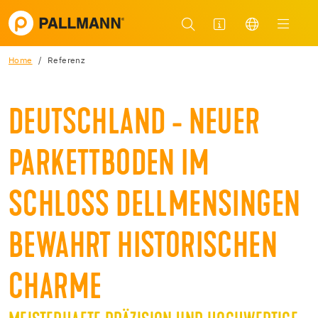
Home
Referenz
DEUTSCHLAND - NEUER
PARKETTBODEN IM
SCHLOSS DELLMENSINGEN
BEWAHRT HISTORISCHEN
CHARME