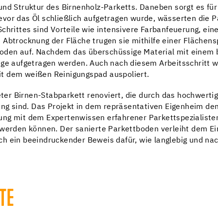
und Struktur des Birnenholz-Parketts. Daneben sorgt es für
vor das Öl schließlich aufgetragen wurde, wässerten die P
Schrittes sind Vorteile wie intensivere Farbanfeuerung, ei
h Abtrocknung der Fläche trugen sie mithilfe einer Fläche
den auf. Nachdem das überschüssige Material mit einem b
ange aufgetragen werden. Auch nach diesem Arbeitsschritt 
it dem weißen Reinigungspad auspoliert.
r Birnen-Stabparkett renoviert, die durch das hochwertig
 sind. Das Projekt in dem repräsentativen Eigenheim dem
ung mit dem Expertenwissen erfahrener Parkettspezialiste
 werden können. Der sanierte Parkettboden verleiht dem Ei
h ein beeindruckender Beweis dafür, wie langlebig und na
TE