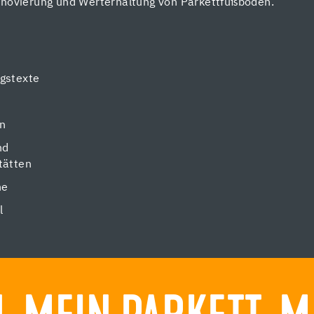
enovierung und Werterhaltung von Parkettfußböden.
gstexte
en
nd
tätten
ne
l