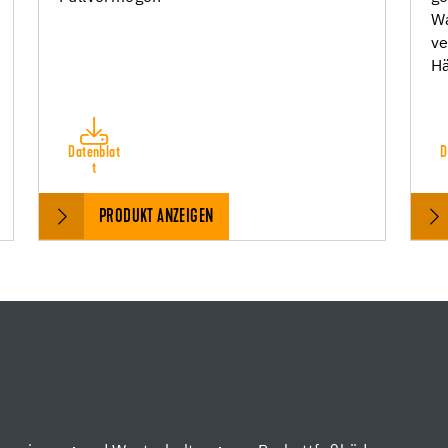
Wa
ve
H
Datenblat
D
t
PRODUKT ANZEIGEN