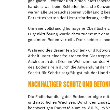
geeignete Flexteller und Zirkon-Klettschei
handelt, war beim Schleifen höchste Konze
waren alle Gebrauchsspuren vollständig bese
Parkettexperten der Herausforderung, selbst
Um eine vollständig homogene Oberfläche zu
Fugenkittlösung wurde dazu zuerst mit dem 
gesamten Boden verteilt. Dank seiner schnel
Während des gesamten Schleif- und Kittvor
Arbeit unter einer freistehenden Glastrepp
Auch durch den Ofen im Wohnzimmer des Haus
des Bodens rein durch die Anwendung der Pal
Schritt für Schritt sorgfältigst mit der Han
NACHHALTIGER SCHUTZ UND BETON
Die Endbehandlung des Bodens erfolgte mit 
und natürlichen Wachsen. Durch den Einsat
hochwertigen Parkettöls um ca. 60 %, im Ve