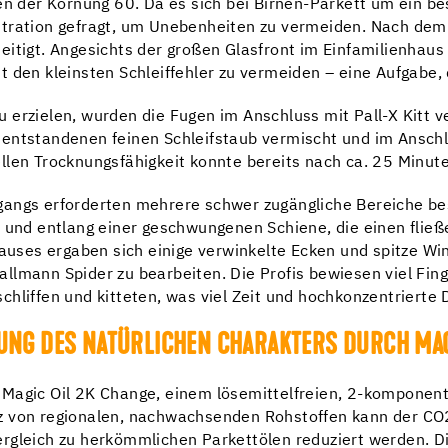
ben der Körnung 60. Da es sich bei Birnen-Parkett um ein b
ntration gefragt, um Unebenheiten zu vermeiden. Nach dem
itigt. Angesichts der großen Glasfront im Einfamilienhaus u
 den kleinsten Schleiffehler zu vermeiden – eine Aufgabe, d
 erzielen, wurden die Fugen im Anschluss mit Pall-X Kitt 
entstandenen feinen Schleifstaub vermischt und im Anschl
len Trocknungsfähigkeit konnte bereits nach ca. 25 Minuten
gangs erforderten mehrere schwer zugängliche Bereiche b
e und entlang einer geschwungenen Schiene, die einen fließ
es ergaben sich einige verwinkelte Ecken und spitze Wink
lmann Spider zu bearbeiten. Die Profis bewiesen viel Fing
d schliffen und kitteten, was viel Zeit und hochkonzentrierte
UNG DES NATÜRLICHEN CHARAKTERS DURCH MAG
Magic Oil 2K Change, einem lösemittelfreien, 2-komponent
z von regionalen, nachwachsenden Rohstoffen kann der CO2
rgleich zu herkömmlichen Parkettölen reduziert werden. D