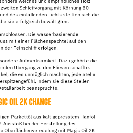
esonders weiches und empfindliches Holz
 zweiten Schleifvorgang mit Körnung 80
nd des einfallenden Lichts stellten sich die
ie sie erfolgreich bewältigten.
verschlossen. Die wasserbasierende
uss mit einer Flächenspachtel auf den
 der Feinschliff erfolgen.
esondere Aufmerksamkeit. Dazu gehörte die
enden Übergang zu den Fliesen schaffte.
el, die es unmöglich machten, jede Stelle
erspitzengefühl, indem sie diese Stellen
 Detailarbeit beanspruchte.
IC OIL 2K CHANGE
igen Parkettöl aus kalt gepresstem Hanföl
 Ausstoß bei der Herstellung des
ie Oberflächenveredelung mit Magic Oil 2K