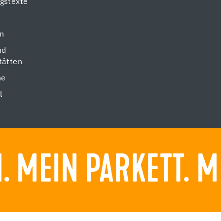
gstexte
en
nd
tätten
ne
l
 MEIN PARKETT. M