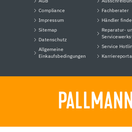
AGB
Ausschreibun
Compliance
Fachberater
Impressum
Händler find
Sitemap
Reparatur- u
Servicewerks
Datenschutz
Service Hotli
Allgemeine
Einkaufsbedingungen
Karriereporta
PALLMANN.