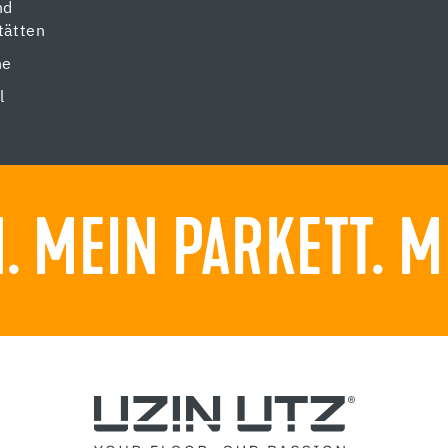
nd
tätten
ne
l
 MEIN PARKETT. M