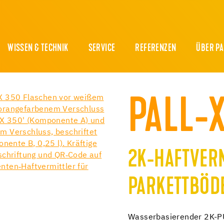
WISSEN & TECHNIK
SERVICE
REFERENZEN
ÜBER P
PALL-
2K-HAFTVER
PARKETTBÖD
Wasserbasierender 2K-PU