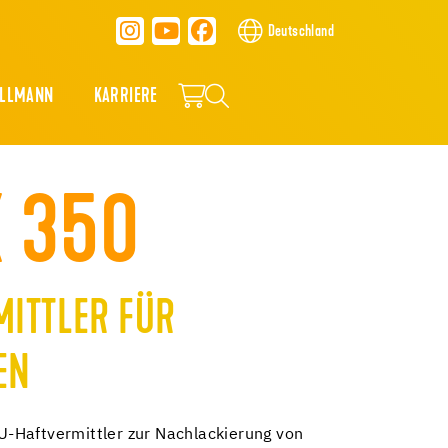
Deutschland
ALLMANN
KARRIERE
X 350
MITTLER FÜR
EN
-Haftvermittler zur Nachlackierung von