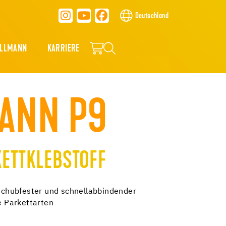
Deutschland
ALLMANN
KARRIERE
ANN P9
KETTKLEBSTOFF
, schubfester und schnellabbindender
le Parkettarten