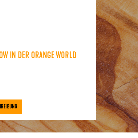
OW IN DER ORANGE WORLD
HREIBUNG