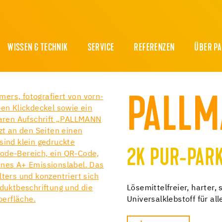
WISSEN & TECHNIK
SERVICE
REFERENZEN
ÜBER P
PALLM
2K PUR-PAR
Lösemittelfreier, harter
Universalklebstoff für al