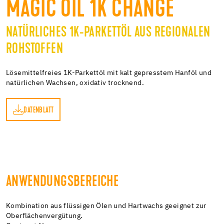
MAGIC OIL 1K CHANGE
NATÜRLICHES 1K-PARKETTÖL AUS REGIONALEN
ROHSTOFFEN
Lösemittelfreies 1K-Parkettöl mit kalt gepresstem Hanföl und
natürlichen Wachsen, oxidativ trocknend.
DATENBLATT
TT
ANWENDUNGSBEREICHE
Kombination aus flüssigen Ölen und Hartwachs geeignet zur
Oberflächenvergütung.