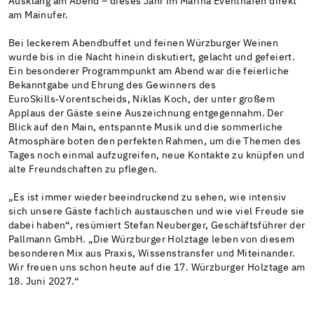
Ausklang am Abend – dieses Jahr im Marina Eventhafen direkt
am Mainufer.
Bei leckerem Abendbuffet und feinen Würzburger Weinen
wurde bis in die Nacht hinein diskutiert, gelacht und gefeiert.
Ein besonderer Programmpunkt am Abend war die feierliche
Bekanntgabe und Ehrung des Gewinners des
EuroSkills‑Vorentscheids, Niklas Koch, der unter großem
Applaus der Gäste seine Auszeichnung entgegennahm. Der
Blick auf den Main, entspannte Musik und die sommerliche
Atmosphäre boten den perfekten Rahmen, um die Themen des
Tages noch einmal aufzugreifen, neue Kontakte zu knüpfen und
alte Freundschaften zu pflegen.
„Es ist immer wieder beeindruckend zu sehen, wie intensiv
sich unsere Gäste fachlich austauschen und wie viel Freude sie
dabei haben“, resümiert Stefan Neuberger, Geschäftsführer der
Pallmann GmbH. „Die Würzburger Holztage leben von diesem
besonderen Mix aus Praxis, Wissenstransfer und Miteinander.
Wir freuen uns schon heute auf die 17. Würzburger Holztage am
18. Juni 2027.“