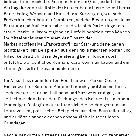
beleuchteten nach der Pause in ihrem als Quiz gestalteten
Vortrag die zentrale Rolle der Kundenbedürfnisse beim Thema
Bodenbelag, Wohnen und Einrichten. Sie zeigten, wie sich
Endverbraucher heute informieren, welche Erwartungen sie an
Beratung und Auftreten haben und wie sich Parkettleger als
starke Marke in ihrem regionalen Umfeld positionieren können.
Im Mittelpunkt stand zudem der Einsatz der
Marketingoffensive „Parkettprofi“ zur Stärkung der eigenen
Sichtbarkeit. Mit Beispielen aus der Praxis machten Röster und
Nitschke deutlich, dass Begeisterung beim Kunden dort
entsteht, wo fachliches Können, klare Kommunikation und ein
stimmiger Auftritt zusammenkommen.
Im Anschluss daran führten Rechtsanwalt Markus Cosler,
Fachanwalt für Bau- und Architektenrecht, und Jochen Röck,
Technischer Leiter bei Pallmann und Sachverständiger, die
Teilnehmenden durch den Dschungel des Baurechts. In einem
lebendigen Dialogformat stellten sich die beiden gemeinsam
kontroversen, praktischen Beispielen aus dem Baustellenalltag
und erklärten anhand dessen anschaulich die rechtlichen
Grundagen.
Nach einer kurzen Kaffeepause eröffnete Klaus Stolzenberger