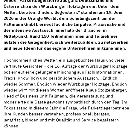
wieder Parkettbegeisterte aus ganz Deutschland und
Österreich zu den Würzburger Holztagen ein. Unter dem
Motto „Beraten. Binden. Begeistern.“ standen am 19. Juni
2026 in der Orange World, dem Schulungszentrum der
Pallmann GmbH, erneut fachliche Impulse, Praxisnähe und
der intensive Austausch innerhalb der Branche im
Mittelpunkt. Rund 150 Teilnehmerinnen und Teilnehmer
nutzten die Gelegenheit, sich weiterzubilden, zu netzwerken
und neue Ideen für das eigene Unternehmen mitzunehmen.
Hochsommerliches Wetter, ein ausgebuchtes Haus und viele
vertraute Gesichter – die 16. Auflage der Würzburger Holztage
bot erneut eine gelungene Mischung aus Fachinformationen,
Praxis-Know-how und persönlichem Austausch. „Endlich
wieder Sommer. Endlich wieder Würzburger Holztage. Endlich
wieder wir“ Mit diesen Worten eröffnete Klaus Stolzenberger,
Head of Business Unit Pallmann, die Veranstaltung und
moderierte die Gäste gewohnt sympathisch durch den Tag. Im
Fokus stand in diesem Jahr die Frage, wie Parkettlegerbetriebe
ihre Kunden besser verstehen, professionell beraten,
langfristig binden und mit Qualität und Service begeistern
können.