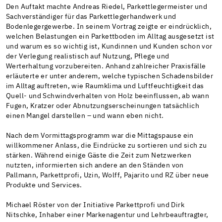
Den Auftakt machte Andreas Riedel, Parkettlegermeister und
Sachverständiger für das Parkettlegerhandwerk und
Bodenlegergewerbe. In seinem Vortrag zeigte er eindrücklich,
welchen Belastungen ein Parkettboden im Alltag ausgesetzt ist
und warum es so wichtig ist, Kundinnen und Kunden schon vor
der Verlegung realistisch auf Nutzung, Pflege und
Werterhaltung vorzubereiten. Anhand zahlreicher Praxisfälle
erläuterte er unter anderem, welche typischen Schadensbilder
im Alltag auftreten, wie Raumklima und Luftfeuchtigkeit das
Quell- und Schwindverhalten von Holz beeinflussen, ab wann
Fugen, Kratzer oder Abnutzungserscheinungen tatsächlich
einen Mangel darstellen – und wann eben nicht.
Nach dem Vormittagsprogramm war die Mittagspause ein
willkommener Anlass, die Eindrücke zu sortieren und sich zu
stärken. Während einige Gäste die Zeit zum Netzwerken
nutzten, informierten sich andere an den Ständen von
Pallmann, Parkettprofi, Uzin, Wolff, Pajarito und RZ über neue
Produkte und Services.
Michael Röster von der Initiative Parkettprofi und Dirk
Nitschke, Inhaber einer Markenagentur und Lehrbeauftragter,