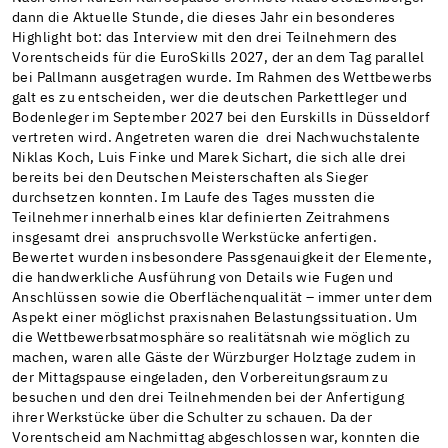
dann die Aktuelle Stunde, die dieses Jahr ein besonderes
Highlight bot: das Interview mit den drei Teilnehmern des
Vorentscheids für die EuroSkills 2027, der an dem Tag parallel
bei Pallmann ausgetragen wurde. Im Rahmen des Wettbewerbs
galt es zu entscheiden, wer die deutschen Parkettleger und
Bodenleger im September 2027 bei den Eurskills in Düsseldorf
vertreten wird. Angetreten waren die drei Nachwuchstalente
Niklas Koch, Luis Finke und Marek Sichart, die sich alle drei
bereits bei den Deutschen Meisterschaften als Sieger
durchsetzen konnten. Im Laufe des Tages mussten die
Teilnehmer innerhalb eines klar definierten Zeitrahmens
insgesamt drei anspruchsvolle Werkstücke anfertigen.
Bewertet wurden insbesondere Passgenauigkeit der Elemente,
die handwerkliche Ausführung von Details wie Fugen und
Anschlüssen sowie die Oberflächenqualität – immer unter dem
Aspekt einer möglichst praxisnahen Belastungssituation. Um
die Wettbewerbsatmosphäre so realitätsnah wie möglich zu
machen, waren alle Gäste der Würzburger Holztage zudem in
der Mittagspause eingeladen, den Vorbereitungsraum zu
besuchen und den drei Teilnehmenden bei der Anfertigung
ihrer Werkstücke über die Schulter zu schauen. Da der
Vorentscheid am Nachmittag abgeschlossen war, konnten die