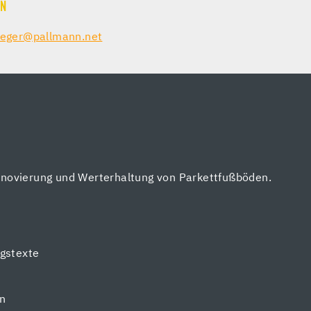
IN
ieger@pallmann.net
enovierung und Werterhaltung von Parkettfußböden.
gstexte
en