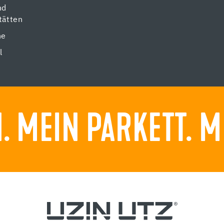
nd
tätten
ne
l
 MEIN PARKETT. M