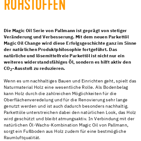
ROHSTOFFEN
Die Magic Oil Serie von Pallmann ist geprägt von stetiger
Veränderung und Verbesserung. Mit dem neuen Parkettöl
Magic Oil Change wird diese Erfolgsgeschichte ganz im Sinne
der natürlichen Produktphilosophie fortgeführt. Das
natürliche und lösemittelfreie Parkettöl ist nicht nur ein
weiteres widerstandsfähiges Öl, sondern es hilft aktiv den
CO
-Ausstoß zu reduzieren.
2
Wenn es um nachhaltiges Bauen und Einrichten geht, spielt das
Naturmaterial Holz eine wesentliche Rolle. Als Bodenbelag
kann Holz durch die zahlreichen Möglichkeiten für die
Oberflächenveredelung und für die Renovierung sehr lange
genutzt werden und ist auch dadurch besonders nachhaltig.
Parkettöle unterstreichen dabei den natürlichen Look, das Holz
wird geschützt und bleibt atmungsaktiv. In Verbindung mit der
natürlichen Öl-Wachs-Kombination Magic Oil von Pallmann,
sorgt ein Fußboden aus Holz zudem für eine bestmögliche
Raumluftqualität.