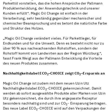
Parkettöl vorstellen, das die hohen Ansprüche der Pallmann
Produktentwicklung, der Anwendungstechnik und unserer
Kunden erfüllt“. Magic Oil Change ist einfach in der
Verarbeitung, sehr beständig gegenüber mechanischer und
chemischer Beanspruchung und es betont die natürliche Farbe
und Struktur des Holzes.
„Magic Oil Change verändert vieles. Für Parkettleger, für
Endkunden und für die Umwelt. Denn es besteht nicht nur zu
über 90 % aus nachwachsenden Rohstoffen, sondern der
Rohstoff kommt von Landwirten aus der Region Würzburg.“,
fasst Frank Weigl aus der Pallmann Entwicklung die Vorteile
des neuen Produktes zusammen.
Nachhaltigkeitslabel ECO
-CHOICE zeigt CO
-Ersparnis an
2
2
Magic Oil Change ist zudem mit dem neuen Uzin Utz
Nachhaltigkeitslabel ECO
-CHOICE gekennzeichnet. Damit
2
werden ab sofort ausgewählte Produkte aller Marken von Uzin
Utz gekennzeichnet, die durch ihre angepasste Rezeptur
besonders nachhaltig sind und zur CO
- Einsparung beitragen.
2
Das neue Label ECO
-CHOICE wird auf den Verpackungen der
2