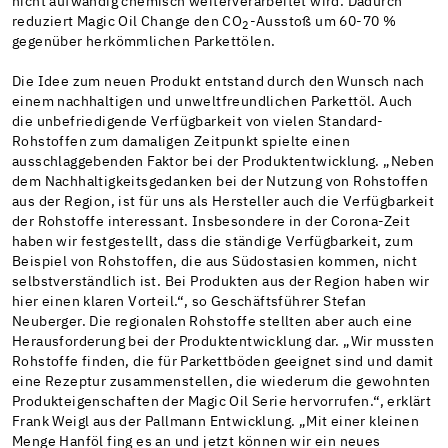
nicht aufwändig chemisch weiterverarbeitet wird. Dadurch
reduziert Magic Oil Change den CO
-Ausstoß um 60-70 %
2
gegenüber herkömmlichen Parkettölen.
Die Idee zum neuen Produkt entstand durch den Wunsch nach
einem nachhaltigen und unweltfreundlichen Parkettöl. Auch
die unbefriedigende Verfügbarkeit von vielen Standard-
Rohstoffen zum damaligen Zeitpunkt spielte einen
ausschlaggebenden Faktor bei der Produktentwicklung. „Neben
dem Nachhaltigkeitsgedanken bei der Nutzung von Rohstoffen
aus der Region, ist für uns als Hersteller auch die Verfügbarkeit
der Rohstoffe interessant. Insbesondere in der Corona-Zeit
haben wir festgestellt, dass die ständige Verfügbarkeit, zum
Beispiel von Rohstoffen, die aus Südostasien kommen, nicht
selbstverständlich ist. Bei Produkten aus der Region haben wir
hier einen klaren Vorteil.“, so Geschäftsführer Stefan
Neuberger. Die regionalen Rohstoffe stellten aber auch eine
Herausforderung bei der Produktentwicklung dar. „Wir mussten
Rohstoffe finden, die für Parkettböden geeignet sind und damit
eine Rezeptur zusammenstellen, die wiederum die gewohnten
Produkteigenschaften der Magic Oil Serie hervorrufen.“, erklärt
Frank Weigl aus der Pallmann Entwicklung. „Mit einer kleinen
Menge Hanföl fing es an und jetzt können wir ein neues