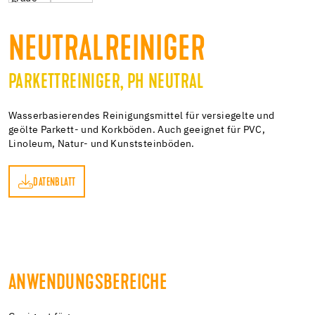
NEUTRALREINIGER
PARKETTREINIGER, PH NEUTRAL
Wasserbasierendes Reinigungsmittel für versiegelte und
geölte Parkett- und Korkböden. Auch geeignet für PVC,
Linoleum, Natur- und Kunststeinböden.
DATENBLATT
TT
ANWENDUNGSBEREICHE